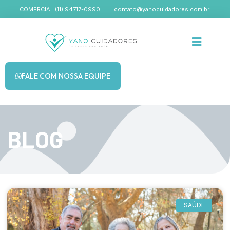
COMERCIAL (11) 94717-0990
contato@yanocuidadores.com.br
FALE COM NOSSA EQUIPE
BLOG
SAÚDE