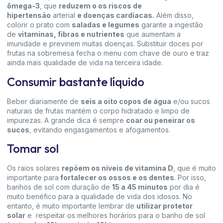
ômega-3
, que
reduzem o os riscos de
hipertensão
arterial
e doenças cardíacas.
Além disso,
colorir o prato com
saladas e legumes
garante a ingestão
de
vitaminas, fibras e nutrientes
que aumentam a
imunidade e previnem muitas doenças. Substituir doces por
frutas na sobremesa fecha o menu com chave de ouro e traz
ainda mais qualidade de vida na terceira idade.
Consumir bastante líquido
Beber diariamente de
seis a oito copos de água
e/ou sucos
naturais de frutas mantém o corpo hidratado e limpo de
impurezas. A grande dica é sempre
coar ou peneirar os
sucos
, evitando engasgamentos e afogamentos.
Tomar sol
Os raios solares
repõem os níveis de vitamina D
, que é muito
importante para
fortalecer os ossos e os dentes
. Por isso,
banhos de sol com duração de
15 a 45 minutos
por dia é
muito benéfico para a qualidade de vida dos idosos. No
entanto, é muito importante lembrar de
utilizar protetor
solar
e respeitar os melhores horários para o banho de sol