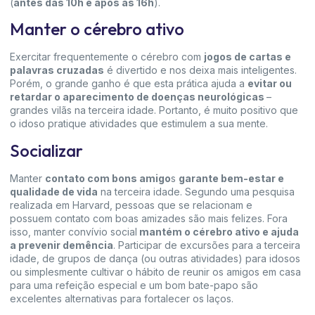
(
antes das 10h e após às 16h
).
Manter o cérebro ativo
Exercitar frequentemente o cérebro com
jogos de cartas e
palavras cruzadas
é divertido e nos deixa mais inteligentes.
Porém, o grande ganho é que esta prática ajuda a
evitar ou
retardar o aparecimento de doenças neurológicas
–
grandes vilãs na terceira idade. Portanto, é muito positivo que
o idoso pratique atividades que estimulem a sua mente.
Socializar
Manter
contato com bons amigo
s
garante bem-estar e
qualidade de vida
na terceira idade. Segundo uma pesquisa
realizada em Harvard, pessoas que se relacionam e
possuem contato com boas amizades são mais felizes. Fora
isso, manter convívio social
mantém o cérebro ativo e ajuda
a prevenir demência
. Participar de excursões para a terceira
idade, de grupos de dança (ou outras atividades) para idosos
ou simplesmente cultivar o hábito de reunir os amigos em casa
para uma refeição especial e um bom bate-papo são
excelentes alternativas para fortalecer os laços.