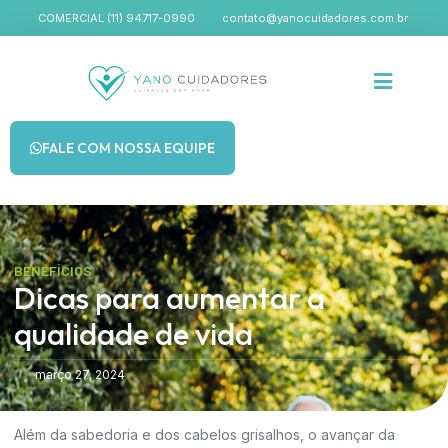
COMERCIAL (11) 94717-0990
contato@yanocuidadores.com.br
FALE COM NOSSA EQUIPE
BENEFÍCIOS
Dicas para aumentar a
qualidade de vida
março 27, 2024
Além da sabedoria e dos cabelos grisalhos, o avançar da