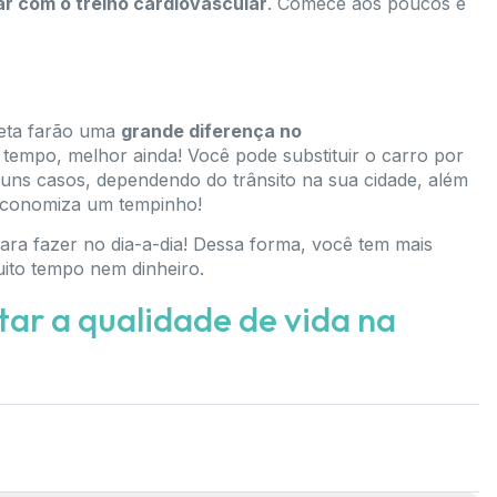
ar com o treino cardiovascular
. Comece aos poucos e
leta farão uma
grande diferença no
 tempo, melhor ainda! Você pode substituir o carro por
lguns casos, dependendo do trânsito na sua cidade, além
 economiza um tempinho!
para fazer no dia-a-dia! Dessa forma, você tem mais
uito tempo nem dinheiro.
ar a qualidade de vida na