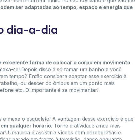
alizar sem interferir muito no seu cotidiano e que vão lhe
 podem ser adaptadas ao tempo, espaço e energia que
o dia-a-dia
a excelente forma de colocar o corpo em movimento
.
mexa-se! Depois disso é só tomar um banho e você
tem tempo? Então considere adaptar esse exercício à
 trabalho, ou descer do ônibus em um ponto mais
lefone etc. O importante é se movimentar!
s e mexa o esqueleto! A vantagem desse exercício é que
 em qualquer horário
. Torne a atividade ainda mais
ar! Uma dica é assistir a vídeos com coreografias e
ficar parado em frente à televisão, dance enquanto