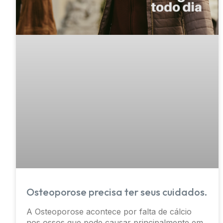
Osteoporose precisa ter seus cuidados.
A Osteoporose acontece por falta de cálcio
nos ossos que pode causar principalmente em