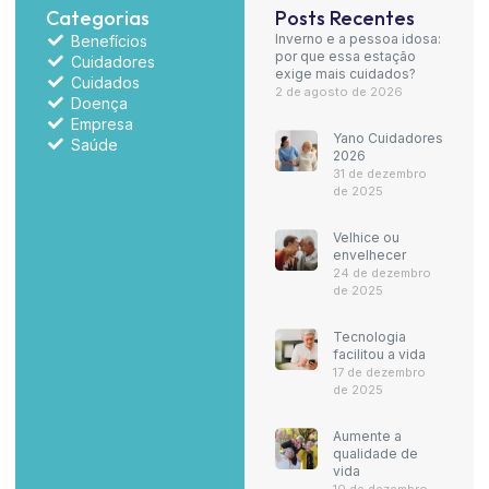
Categorias
Posts Recentes
Inverno e a pessoa idosa:
Benefícios
por que essa estação
Cuidadores
exige mais cuidados?
Cuidados
2 de agosto de 2026
Doença
Empresa
Yano Cuidadores
Saúde
2026
31 de dezembro
de 2025
Velhice ou
envelhecer
24 de dezembro
de 2025
Tecnologia
facilitou a vida
17 de dezembro
de 2025
Aumente a
qualidade de
vida
10 de dezembro