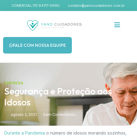
COMERCIAL (11) 94717-0990
contato@yanocuidadores.com.br
FALE COM NOSSA EQUIPE
EMPRESA
Segurança e Proteção aos
Idosos
agosto 2, 2021
Sem Comentários
Durante a Pandemia
o número de idosos morando sozinhos,