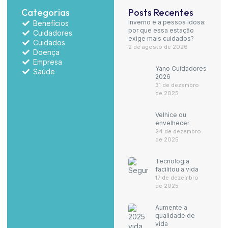
Categorias
Posts Recentes
Inverno e a pessoa idosa:
Benefícios
por que essa estação
Cuidadores
exige mais cuidados?
Cuidados
2 de agosto de 2026
Doença
Empresa
Yano Cuidadores
Saúde
2026
31 de dezembro
de 2025
Velhice ou
envelhecer
24 de dezembro
de 2025
Tecnologia
facilitou a vida
17 de dezembro
de 2025
Aumente a
qualidade de
vida