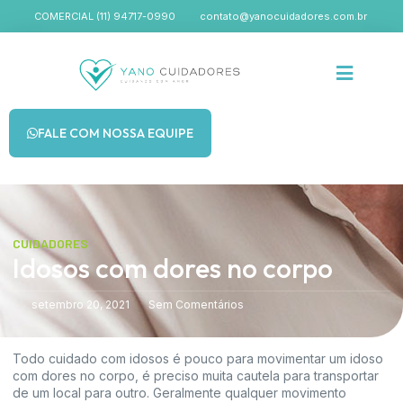
COMERCIAL (11) 94717-0990
contato@yanocuidadores.com.br
Cuidadores de Ido
FALE COM NOSSA EQUIPE
CUIDADORES
Idosos com dores no corpo
setembro 20, 2021
Sem Comentários
Todo cuidado com idosos é pouco para movimentar um idoso
com dores no corpo, é preciso muita cautela para transportar
de um local para outro. Geralmente qualquer movimento