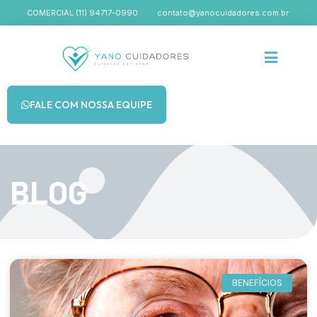
COMERCIAL (11) 94717-0990
contato@yanocuidadores.com.br
FALE COM NOSSA EQUIPE
BLOG
BENEFÍCIOS