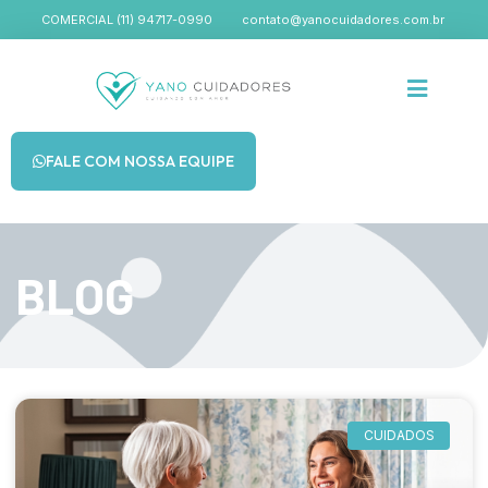
COMERCIAL (11) 94717-0990
contato@yanocuidadores.com.br
FALE COM NOSSA EQUIPE
BLOG
CUIDADOS