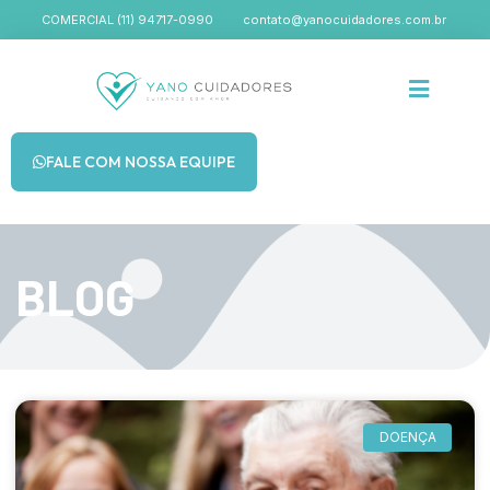
COMERCIAL (11) 94717-0990
contato@yanocuidadores.com.br
FALE COM NOSSA EQUIPE
BLOG
DOENÇA