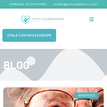
COMERCIAL (11) 94717-0990
contato@yanocuidadores.com.br
FALE COM NOSSA EQUIPE
BLOG
BENEFÍCIOS