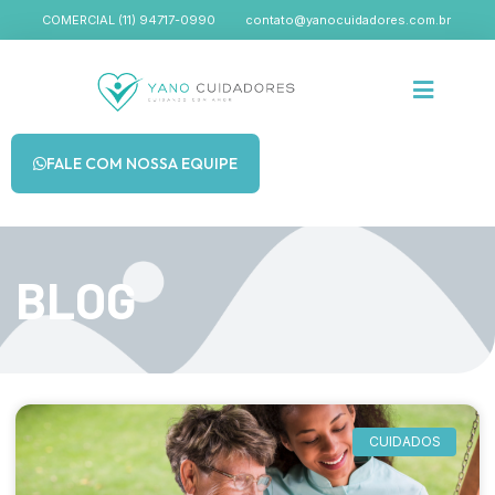
COMERCIAL (11) 94717-0990
contato@yanocuidadores.com.br
FALE COM NOSSA EQUIPE
BLOG
CUIDADOS