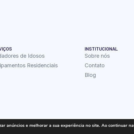
VIÇOS
INSTITUCIONAL
dadores de Idosos
Sobre nós
ipamentos Residenciais
Contato
Blog
zar anúncios e melhorar a sua experiência no site. Ao continuar n
ido por Site Square Marketing Digital