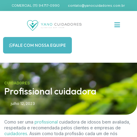
COMERCIAL (11) 94717-0990
contato@yanocuidadores.com.br
Cuidadores de Ido
FALE COM NOSSA EQUIPE
CUIDADORES
Profissional cuidadora
julho 12, 2023
Como ser uma
profissional
cuidadora de idosos bem avaliada,
respeitada e recomendada pelos clientes e empresas de
cuidadores
. Assim como toda profissão cada um de nós