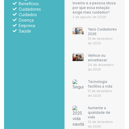
Inverno e a pessoa idosa:
Benefícios
por que essa estação
Cuidadores
exige mais cuidados?
Cuidados
2 de agosto de 2026
Doença
Empresa
Yano Cuidadores
Saúde
2026
31 de dezembro
de 2025
Velhice ou
envelhecer
24 de dezembro
de 2025
Tecnologia
facilitou a vida
17 de dezembro
de 2025
Aumente a
qualidade de
vida
10 de dezembro
de 2025