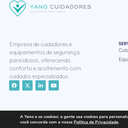
Empresa de cuidadores e
SER
Cui
equipamentos de segurança
Equ
para idosos, oferecendo
conforto e acolhimento com
cuidados especializados.
A Yano e os cookies:
a gente usa cookies para personali
Yano Cuidadores © 2025 | Todos os direitos reservados
Desenvolv
você concorda com a nossa
Política de Privacidade
.