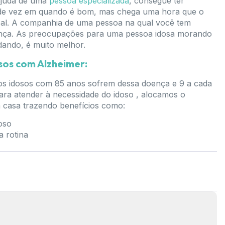
ajuda de uma
pessoa especializada
, consegue ter
) de vez em quando é bom, mas chega uma hora que o
al. A companhia de uma pessoa na qual você tem
ança. As preocupações para uma pessoa idosa morando
ando, é muito melhor.
osos com Alzheimer:
s idosos com 85 anos sofrem dessa doença e 9 a cada
Para atender à necessidade do idoso , alocamos o
a casa trazendo benefícios como:
oso
a rotina