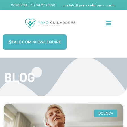
COMERCIAL (11) 94717-0990
contato@yanocuidadores.com.br
FALE COM NOSSA EQUIPE
BLOG
DOENÇA