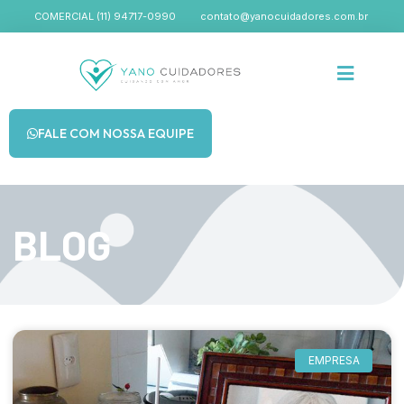
COMERCIAL (11) 94717-0990
contato@yanocuidadores.com.br
FALE COM NOSSA EQUIPE
BLOG
EMPRESA